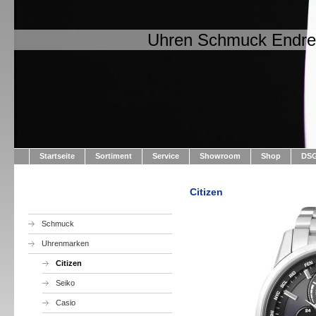
Uhren Schmuck Endre
Startseite
Sortiment
Service
Showroom
Shop
DS
Citizen
Schmuck
Uhrenmarken
Citizen
Seiko
Casio